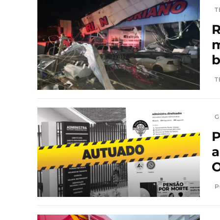
T
R
m
T
G
P
a
O
P