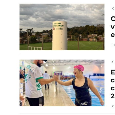
C
C
v
e
T
C
E
c
c
2
C