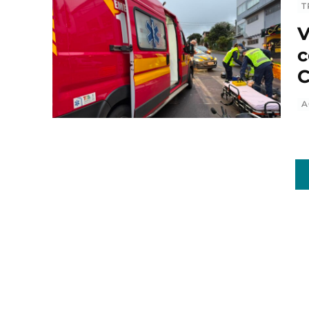
T
V
c
C
A