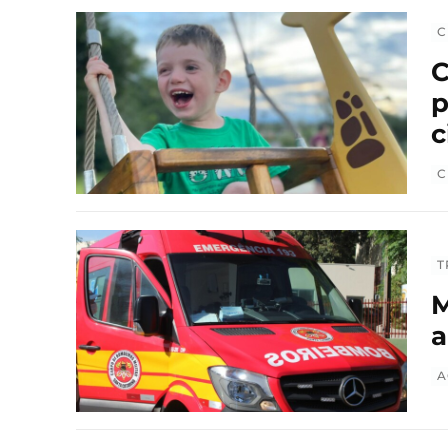
C
C
p
c
C
T
M
a
A