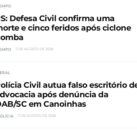
EMPO
S: Defesa Civil confirma uma
orte e cinco feridos após ciclone
bomba
7 DE AGOSTO DE 2026
EMPO
ERAL
olícia Civil autua falso escritório d
dvocacia após denúncia da
AB/SC em Canoinhas
7 DE AGOSTO DE 2026
OLÍCIA