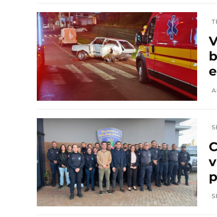
T
V
b
e
A
S
C
v
p
S