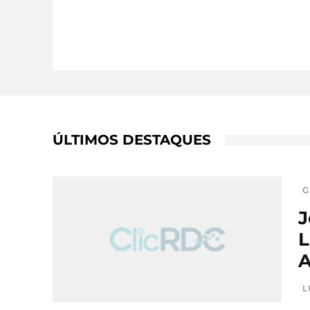
ÚLTIMOS DESTAQUES
G
J
L
A
L