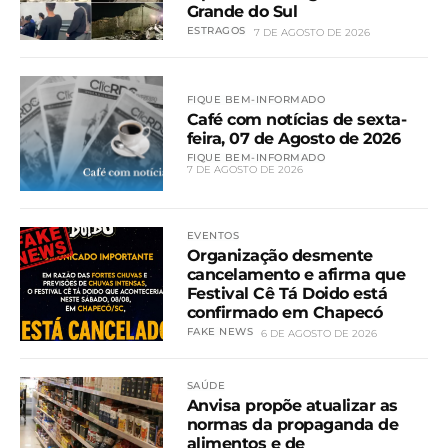
Grande do Sul
ESTRAGOS
7 DE AGOSTO DE 2026
FIQUE BEM-INFORMADO
Café com notícias de sexta-
feira, 07 de Agosto de 2026
FIQUE BEM-INFORMADO
7 DE AGOSTO DE 2026
EVENTOS
Organização desmente
cancelamento e afirma que
Festival Cê Tá Doido está
confirmado em Chapecó
FAKE NEWS
6 DE AGOSTO DE 2026
SAÚDE
Anvisa propõe atualizar as
normas da propaganda de
alimentos e de