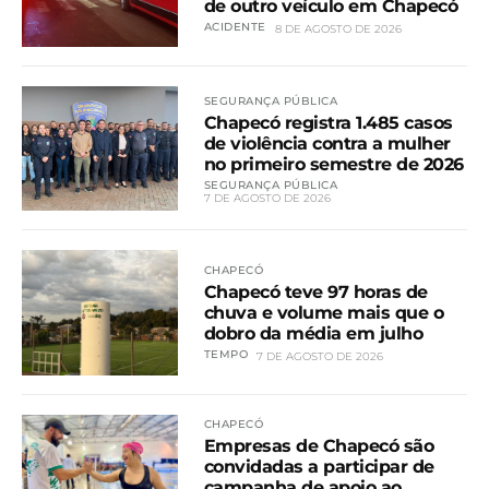
de outro veículo em Chapecó
ACIDENTE
8 DE AGOSTO DE 2026
SEGURANÇA PÚBLICA
Chapecó registra 1.485 casos
de violência contra a mulher
no primeiro semestre de 2026
SEGURANÇA PÚBLICA
7 DE AGOSTO DE 2026
CHAPECÓ
Chapecó teve 97 horas de
chuva e volume mais que o
dobro da média em julho
TEMPO
7 DE AGOSTO DE 2026
CHAPECÓ
Empresas de Chapecó são
convidadas a participar de
campanha de apoio ao