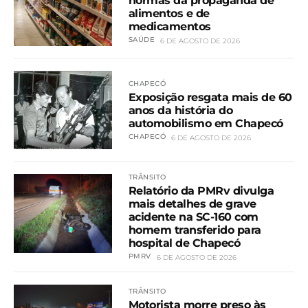
normas da propaganda de
alimentos e de
medicamentos
SAÚDE
6 DE AGOSTO DE 2026
CHAPECÓ
Exposição resgata mais de 60
anos da história do
automobilismo em Chapecó
CHAPECÓ
6 DE AGOSTO DE 2026
TRÂNSITO
Relatório da PMRv divulga
mais detalhes de grave
acidente na SC-160 com
homem transferido para
hospital de Chapecó
PMRV
6 DE AGOSTO DE 2026
TRÂNSITO
Motorista morre preso às