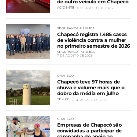
de outro veículo em Chapecó
ACIDENTE
8 DE AGOSTO DE 2026
SEGURANÇA PÚBLICA
Chapecó registra 1.485 casos
de violência contra a mulher
no primeiro semestre de 2026
SEGURANÇA PÚBLICA
7 DE AGOSTO DE 2026
CHAPECÓ
Chapecó teve 97 horas de
chuva e volume mais que o
dobro da média em julho
TEMPO
7 DE AGOSTO DE 2026
CHAPECÓ
Empresas de Chapecó são
convidadas a participar de
campanha de apoio ao