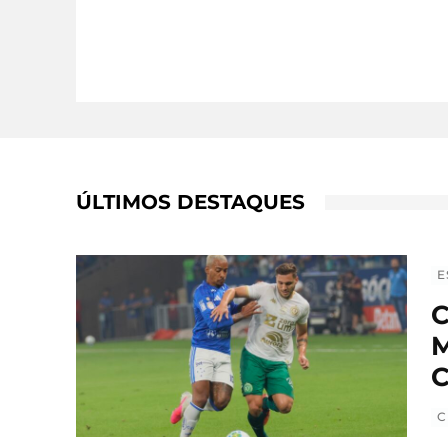
ÚLTIMOS DESTAQUES
E
C
M
C
C