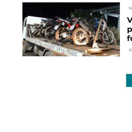
S
V
p
f
O