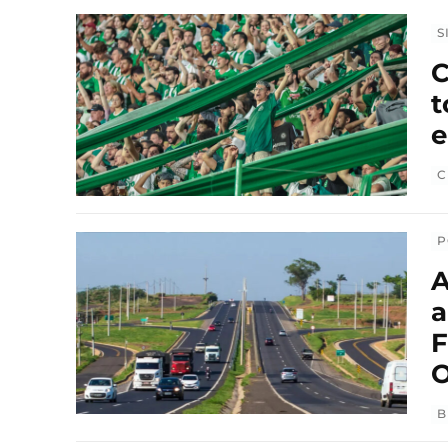
S
C
t
C
P
A
a
F
O
B