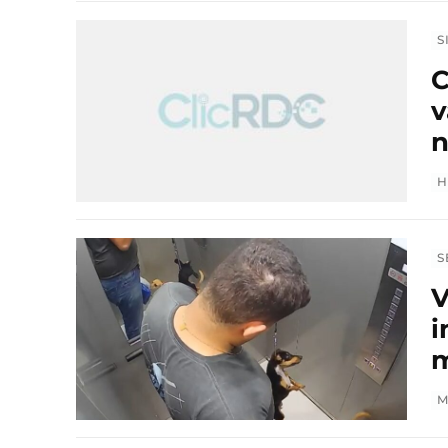
S
C
v
n
H
S
V
i
m
M