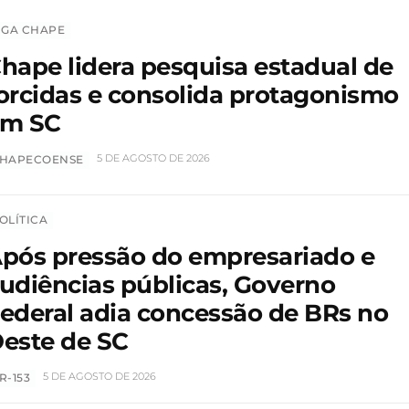
IGA CHAPE
hape lidera pesquisa estadual de
orcidas e consolida protagonismo
em SC
5 DE AGOSTO DE 2026
HAPECOENSE
OLÍTICA
pós pressão do empresariado e
udiências públicas, Governo
ederal adia concessão de BRs no
este de SC
5 DE AGOSTO DE 2026
R-153