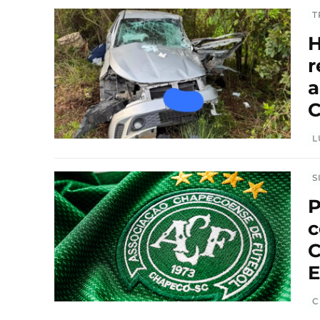
T
H
r
a
C
L
S
P
c
C
E
C