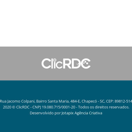
Rua Jacomo Colpani, Bairro Santa Maria, 484-E, Chapecó - SC, CEP: 89812-51
2020 © ClicRDC - CNPJ 19.080.715/0001-20 - Todos os direitos reservados.
Desenvolvido por
Jotapix Agência Criativa