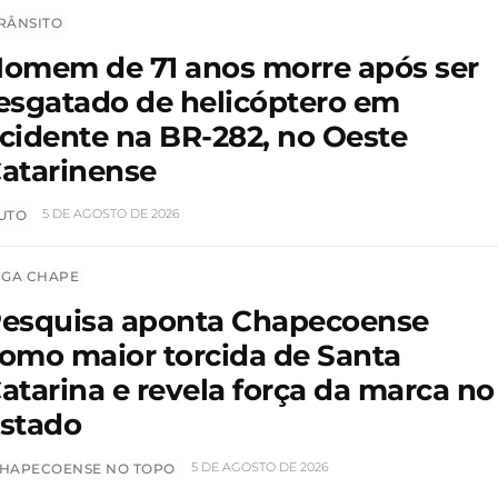
RÂNSITO
omem de 71 anos morre após ser
esgatado de helicóptero em
cidente na BR-282, no Oeste
atarinense
5 DE AGOSTO DE 2026
UTO
IGA CHAPE
esquisa aponta Chapecoense
omo maior torcida de Santa
atarina e revela força da marca no
stado
5 DE AGOSTO DE 2026
HAPECOENSE NO TOPO