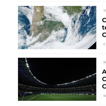
T
C
t
C
C
S
A
C
C
S