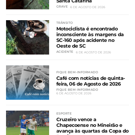
Santa Catarina
GRAVE
6 DE AGOSTO DE 2026
TRÂNSITO
Motociclista é encontrado
inconsciente às margens da
SC-160 após acidente no
Oeste de SC
ACIDENTE
6 DE AGOSTO DE 2026
FIQUE BEM-INFORMADO
Café com notícias de quinta-
feira, 06 de Agosto de 2026
FIQUE BEM-INFORMADO
6 DE AGOSTO DE 2026
ESPORTE
Cruzeiro vence a
Chapecoense no Mineirão e
avança às quartas da Copa do