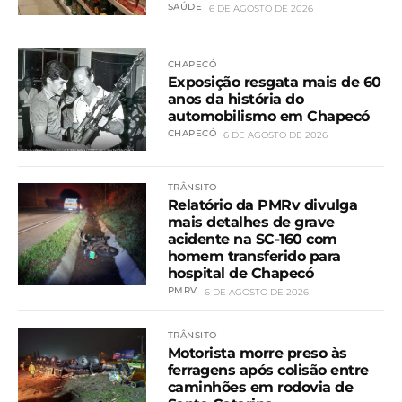
SAÚDE
6 DE AGOSTO DE 2026
CHAPECÓ
Exposição resgata mais de 60
anos da história do
automobilismo em Chapecó
CHAPECÓ
6 DE AGOSTO DE 2026
TRÂNSITO
Relatório da PMRv divulga
mais detalhes de grave
acidente na SC-160 com
homem transferido para
hospital de Chapecó
PMRV
6 DE AGOSTO DE 2026
TRÂNSITO
Motorista morre preso às
ferragens após colisão entre
caminhões em rodovia de