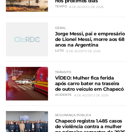
nos próximos dias
TEMPO
8 DE AGOSTO DE 2026
GERAL
Jorge Messi, pai e empresário
de Lionel Messi, morre aos 68
anos na Argentina
LUTO
8 DE AGOSTO DE 2026
TRÂNSITO
VÍDEO: Mulher fica ferida
após carro bater na traseira
de outro veículo em Chapecó
ACIDENTE
8 DE AGOSTO DE 2026
SEGURANÇA PÚBLICA
Chapecó registra 1.485 casos
de violência contra a mulher