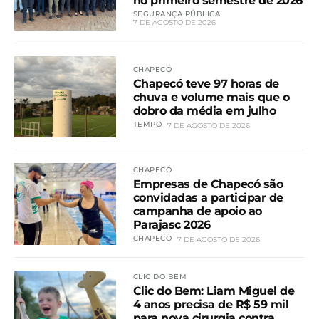
no primeiro semestre de 2026
SEGURANÇA PÚBLICA
7 DE AGOSTO DE 2026
CHAPECÓ
Chapecó teve 97 horas de
chuva e volume mais que o
dobro da média em julho
TEMPO
7 DE AGOSTO DE 2026
CHAPECÓ
Empresas de Chapecó são
convidadas a participar de
campanha de apoio ao
Parajasc 2026
CHAPECÓ
7 DE AGOSTO DE 2026
CLIC DO BEM
Clic do Bem: Liam Miguel de
4 anos precisa de R$ 59 mil
para nova cirurgia contra