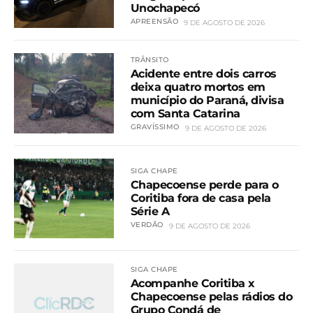
Unochapecó
APREENSÃO
9 DE AGOSTO DE 2026
TRÂNSITO
Acidente entre dois carros
deixa quatro mortos em
município do Paraná, divisa
com Santa Catarina
GRAVÍSSIMO
9 DE AGOSTO DE 2026
SIGA CHAPE
Chapecoense perde para o
Coritiba fora de casa pela
Série A
VERDÃO
9 DE AGOSTO DE 2026
SIGA CHAPE
Acompanhe Coritiba x
Chapecoense pelas rádios do
Grupo Condá de