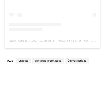
U
MA PUBLICAÇÃO COMPARTILHADA POR CLICRDC (@CLICRDC)
TAGS
Chapecó
principais informações
Últimas notícias