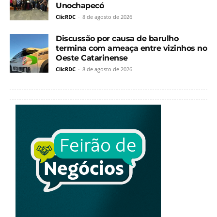
Unochapecó
ClicRDC
-
8 de agosto de 2026
Discussão por causa de barulho
termina com ameaça entre vizinhos no
Oeste Catarinense
ClicRDC
-
8 de agosto de 2026