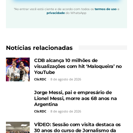
*Ao entrar você está ciente e de acordo com todos os
termos de uso
e
privacidade
do WhatsApp
Notícias relacionadas
CDB alcança 10 milhões de
visualizações com hit ‘Maloqueira’ no
YouTube
ClicRDC
-
8 de agosto de 2026
Jorge Messi, pai e empresário de
Lionel Messi, morre aos 68 anos na
Argentina
ClicRDC
-
8 de agosto de 2026
VÍDEO: Sessão com visita destaca os
30 anos do curso de Jornalismo da