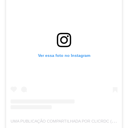
Ver essa foto no Instagram
U
MA PUBLICAÇÃO COMPARTILHADA POR CLICRDC (@CLICRDC)