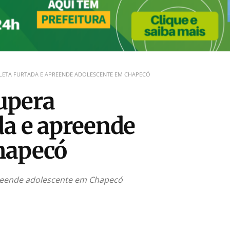
CLETA FURTADA E APREENDE ADOLESCENTE EM CHAPECÓ
cupera
da e apreende
hapecó
apreende adolescente em Chapecó