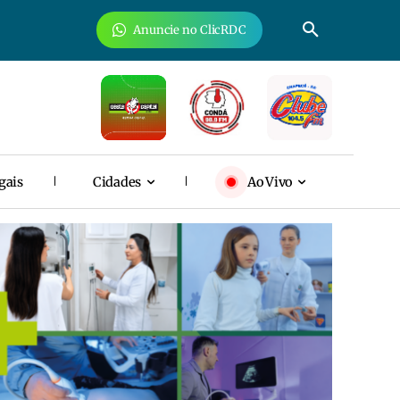
Anuncie no ClicRDC
gais
Cidades
Ao Vivo