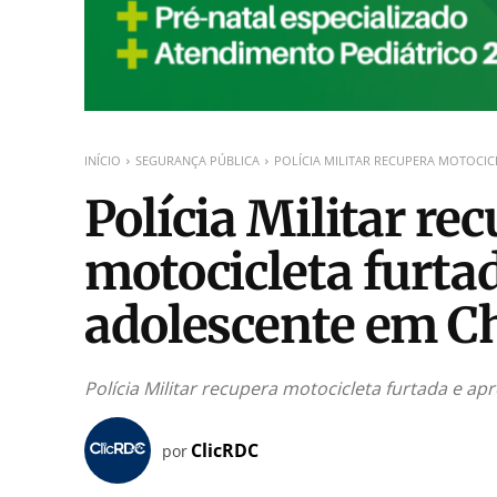
INÍCIO
SEGURANÇA PÚBLICA
POLÍCIA MILITAR RECUPERA MOTOCI
Polícia Militar re
motocicleta furta
adolescente em C
Polícia Militar recupera motocicleta furtada e 
ClicRDC
por