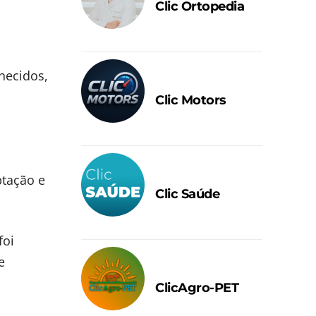
Clic Ortopedia
hecidos,
Clic Motors
ptação e
Clic Saúde
foi
e
ClicAgro-PET