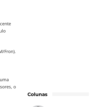
scente
ulo
M/Fron).
a uma
sores, o
Colunas