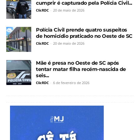
cumprir é capturado pela Polícia Civil...
ClicRDC
-
20 de maio de 2026
Polícia Civil prende quatro suspeitos
de homicídio praticado no Oeste de SC
ClicRDC
-
20 de maio de 2026
Mãe é presa no Oeste de SC após
tentar matar filha recém-nascida de
seis...
ClicRDC
-
6 de fevereiro de 2026