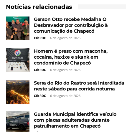
Notícias relacionadas
Gerson Otto recebe Medalha O
Desbravador por contribuição à
comunicação de Chapecó
ClicRDC
-
6 de agosto de 2026
Homem é preso com maconha,
cocaína, haxixe e skank em
condomínio de Chapecó
ClicRDC
-
6 de agosto de 2026
Serra do Rio do Rastro será interditada
neste sábado para corrida noturna
ClicRDC
-
6 de agosto de 2026
Guarda Municipal identifica veículo
com placas adulteradas durante
patrulhamento em Chapecó