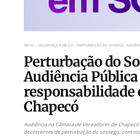
INÍCIO
SEGURANÇA PÚBLICA
PERTURBAÇÃO DO SOSSEGO: AUDIÊNC
Perturbação do So
Audiência Pública
responsabilidade
Chapecó
Audiência na Câmara de Vereadores de Chapecó di
decorrentes de perturbação do sossego, com ma