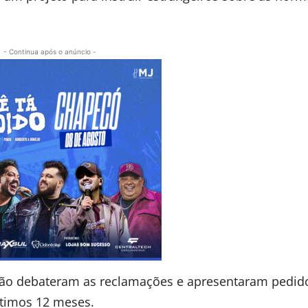
- Continua após o anúncio -
ação debateram as reclamações e apresentaram pedid
ltimos 12 meses.