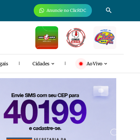
Anuncie no ClicRDC
gais
Cidades
Ao Vivo