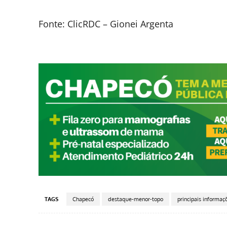
Fonte: ClicRDC – Gionei Argenta
TAGS
Chapecó
destaque-menor-topo
principais informaç