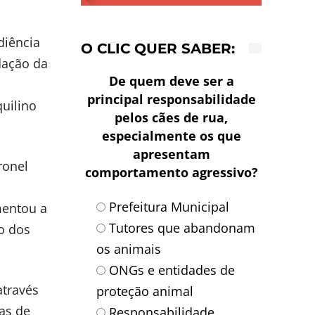
diência
O CLIC QUER SABER:
edação da
De quem deve ser a
principal responsabilidade
quilino
pelos cães de rua,
especialmente os que
apresentam
ronel
comportamento agressivo?
Prefeitura Municipal
mentou a
Tutores que abandonam
o dos
os animais
ONGs e entidades de
através
proteção animal
as de
Responsabilidade