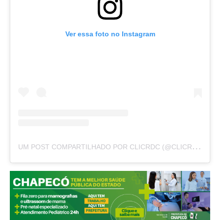
Ver essa foto no Instagram
U
M POST COMPARTILHADO POR CLICRDC (@CLICRDC)