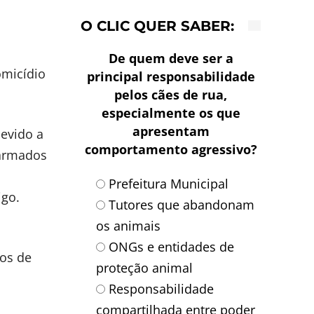
O CLIC QUER SABER:
De quem deve ser a
omicídio
principal responsabilidade
pelos cães de rua,
especialmente os que
apresentam
devido a
comportamento agressivo?
 armados
m
Prefeitura Municipal
igo.
Tutores que abandonam
os animais
ONGs e entidades de
ros de
proteção animal
Responsabilidade
compartilhada entre poder