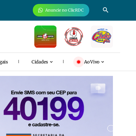
Anuncie no ClicRDC
gais
Cidades
Ao Vivo