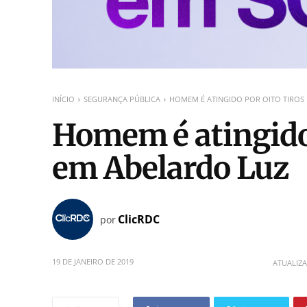
INÍCIO
SEGURANÇA PÚBLICA
HOMEM É ATINGIDO POR OITO TIROS
Homem é atingido 
em Abelardo Luz
ClicRDC
por
19 DE JANEIRO DE 2019
ATUALIZ