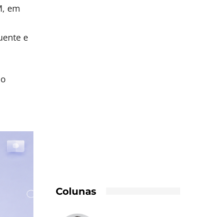
M, em
uente e
 o
Colunas