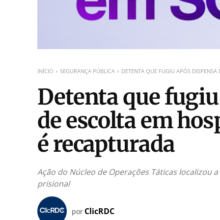
INÍCIO
SEGURANÇA PÚBLICA
DETENTA QUE FUGIU APÓS DISPENSA D
Detenta que fugiu
de escolta em hos
é recapturada
Ação do Núcleo de Operações Táticas localizou a
prisional
ClicRDC
por