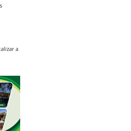
s
alizar a