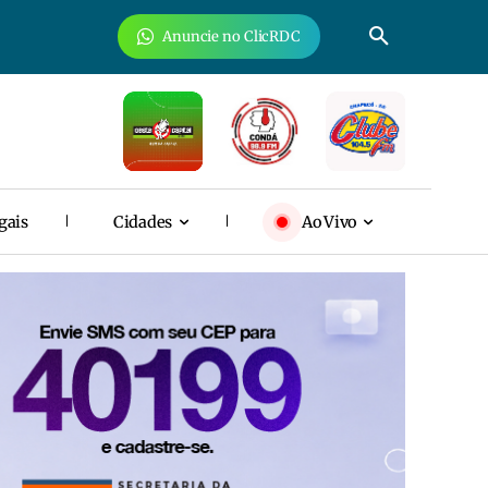
Anuncie no ClicRDC
gais
Cidades
Ao Vivo