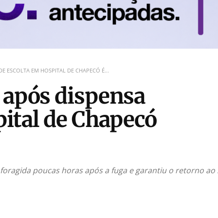
E ESCOLTA EM HOSPITAL DE CHAPECÓ É...
 após dispensa
pital de Chapecó
 foragida poucas horas após a fuga e garantiu o retorno ao