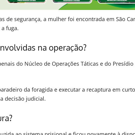
as de segurança, a mulher foi encontrada em São Car
 a fuga.
envolvidas na operação?
penais do Núcleo de Operações Táticas e do Presídio
 paradeiro da foragida e executar a recaptura em curt
 decisão judicial.
ura?
duzida ao sistema prisional e ficou novamente à disp