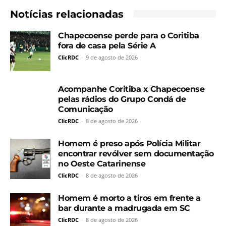
Notícias relacionadas
Chapecoense perde para o Coritiba
fora de casa pela Série A
ClicRDC
-
9 de agosto de 2026
Acompanhe Coritiba x Chapecoense
pelas rádios do Grupo Condá de
Comunicação
ClicRDC
-
8 de agosto de 2026
Homem é preso após Polícia Militar
encontrar revólver sem documentação
no Oeste Catarinense
ClicRDC
-
8 de agosto de 2026
Homem é morto a tiros em frente a
bar durante a madrugada em SC
ClicRDC
-
8 de agosto de 2026