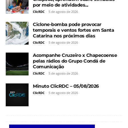
por meio de atividades...
ClicRDC
-
5 de agosto de 2026
Ciclone-bomba pode provocar
temporais e ventos fortes em Santa
Catarina nos próximos dias
ClicRDC
-
5 de agosto de 2026
Acompanhe Cruzeiro x Chapecoense
pelas rádios do Grupo Condá de
Comunicação
ClicRDC
-
5 de agosto de 2026
Minuto ClicRDC – 05/08/2026
ClicRDC
-
5 de agosto de 2026