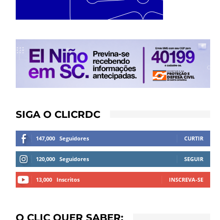
SIGA O CLICRDC
147,000
Seguidores
CURTIR
120,000
Seguidores
SEGUIR
13,000
Inscritos
INSCREVA-SE
O CLIC QUER SABER: