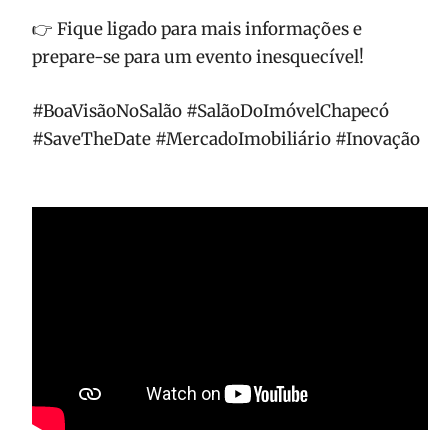
👉 Fique ligado para mais informações e
prepare-se para um evento inesquecível!
#BoaVisãoNoSalão #SalãoDoImóvelChapecó
#SaveTheDate #MercadoImobiliário #Inovação