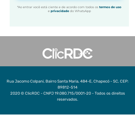
*Ao entrar você está ciente e de acordo com todos os
termos de uso
e
privacidade
do WhatsApp
Rua Jacomo Colpani, Bairro Santa Maria, 484-E, Chapecó - SC, CEP:
89812-514
2020 © ClicRDC - CNPJ 19.080.715/0001-20 - Todos os direitos
reservados.