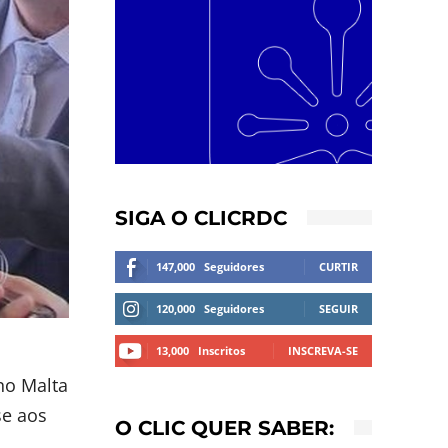
SIGA O CLICRDC
147,000
Seguidores
CURTIR
120,000
Seguidores
SEGUIR
13,000
Inscritos
INSCREVA-SE
no Malta
se aos
O CLIC QUER SABER: