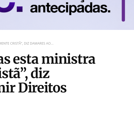
MENTE CRISTÃ”, DIZ DAMARES AO...
as esta ministra
stã”, diz
ir Direitos