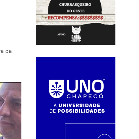
ra da
é