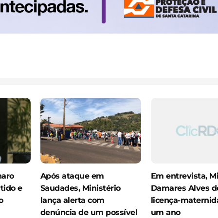
naro
Após ataque em
Em entrevista, Mi
tido e
Saudades, Ministério
Damares Alves d
o
lança alerta com
licença-maternid
denúncia de um possível
um ano