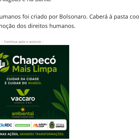
 Humanos foi criado por Bolsonaro. Caberá à pasta co
romoção dos direitos humanos.
- Continua após o anúncio -