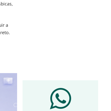
sbicas,
ir a
reto.