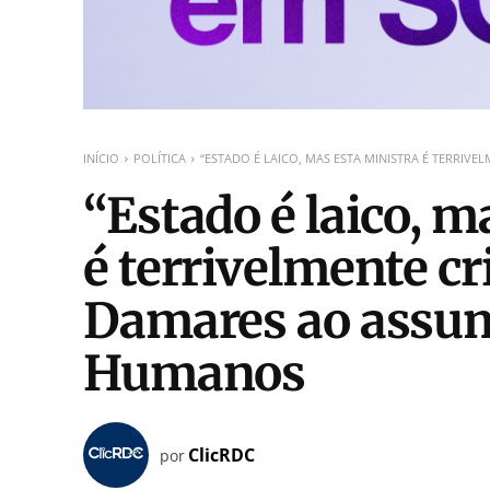
INÍCIO
POLÍTICA
“ESTADO É LAICO, MAS ESTA MINISTRA É TERRIVEL
“Estado é laico, m
é terrivelmente cri
Damares ao assum
Humanos
ClicRDC
por