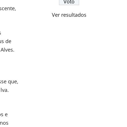
scente,
Ver resultados
s
us de
Alves.
sse que,
lva.
os e
 nos