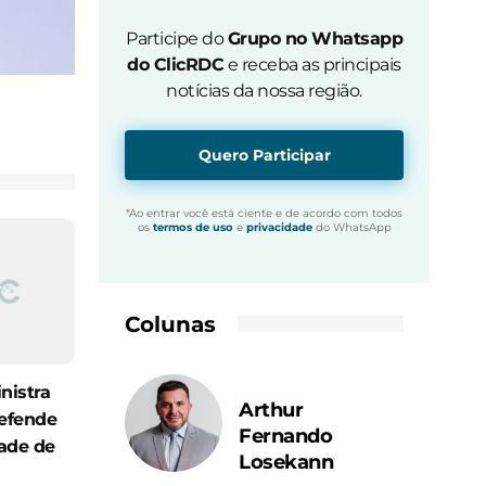
Participe do
Grupo no Whatsapp
do ClicRDC
e receba as principais
notícias da nossa região.
Quero Participar
*Ao entrar você está ciente e de acordo com todos
os
termos de uso
e
privacidade
do WhatsApp
Colunas
nistra
Arthur
efende
Fernando
ade de
Losekann