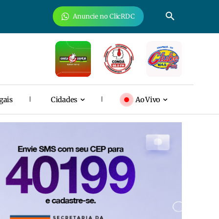
Anuncie no ClicRDC
gais
Cidades
Ao Vivo