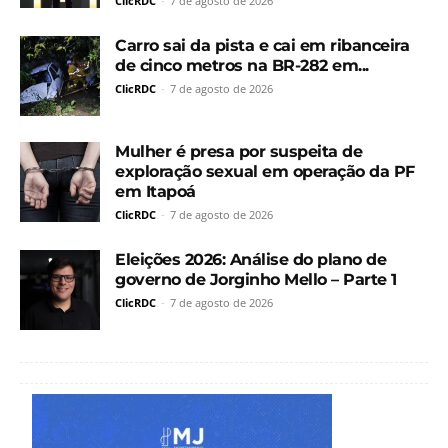
ClicRDC
-
7 de agosto de 2026
Carro sai da pista e cai em ribanceira
de cinco metros na BR-282 em...
ClicRDC
-
7 de agosto de 2026
Mulher é presa por suspeita de
exploração sexual em operação da PF
em Itapoá
ClicRDC
-
7 de agosto de 2026
Eleições 2026: Análise do plano de
governo de Jorginho Mello – Parte 1
ClicRDC
-
7 de agosto de 2026