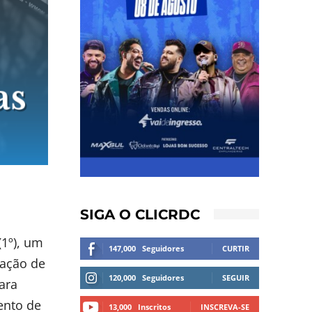
SIGA O CLICRDC
1º), um
147,000
Seguidores
CURTIR
zação de
120,000
Seguidores
SEGUIR
ara
ento de
13,000
Inscritos
INSCREVA-SE