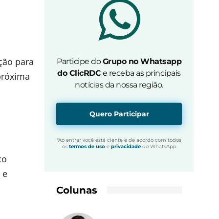
ação para
Participe do
Grupo no Whatsapp
do ClicRDC
e receba as principais
 próxima
notícias da nossa região.
Quero Participar
*Ao entrar você está ciente e de acordo com todos
os
termos de uso
e
privacidade
do WhatsApp
co
 e
Colunas