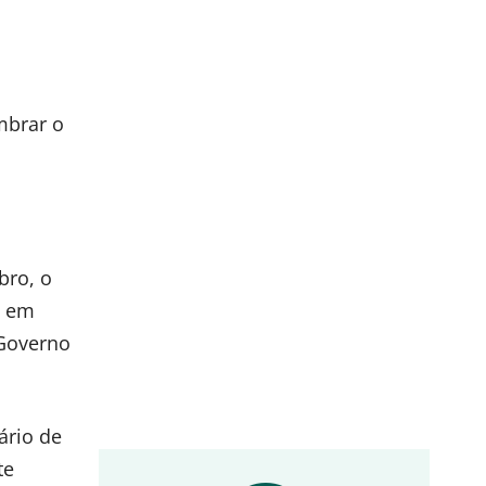
mbrar o
bro, o
, em
 Governo
ário de
te