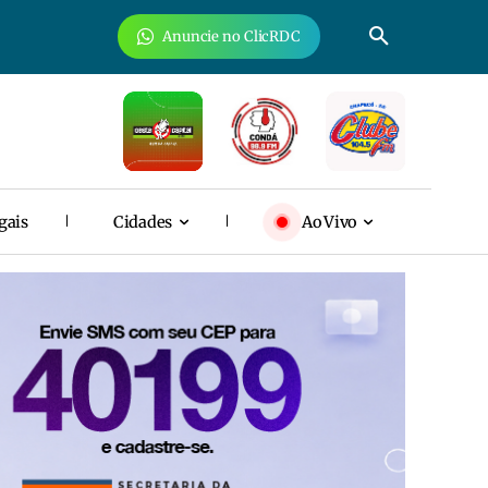
Anuncie no ClicRDC
gais
Cidades
Ao Vivo