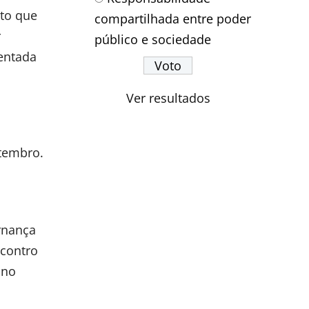
nto que
compartilhada entre poder
r
público e sociedade
sentada
Ver resultados
etembro.
ernança
ncontro
ano