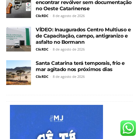
encontrar revólver sem documentação
no Oeste Catarinense
ClicRDC
-
8 de agosto de 2026
VÍDEO: Inaugurados Centro Multiuso e
de Capacitação, campo, antigranizo e
asfalto no Bormann
ClicRDC
-
8 de agosto de 2026
Santa Catarina terá temporais, frio e
mar agitado nos próximos dias
ClicRDC
-
8 de agosto de 2026