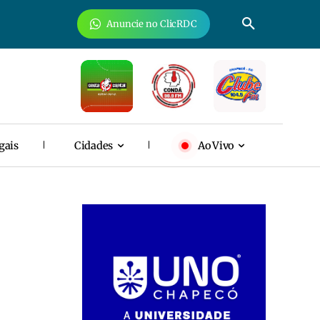
Anuncie no ClicRDC
gais
Cidades
Ao Vivo