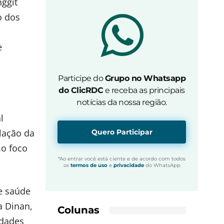
ggit
o dos
e
Participe do
Grupo no Whatsapp
do ClicRDC
e receba as principais
notícias da nossa região.
l
lação da
Quero Participar
mo foco
*Ao entrar você está ciente e de acordo com todos
os
termos de uso
e
privacidade
do WhatsApp
de saúde
a Dinan,
Colunas
idades