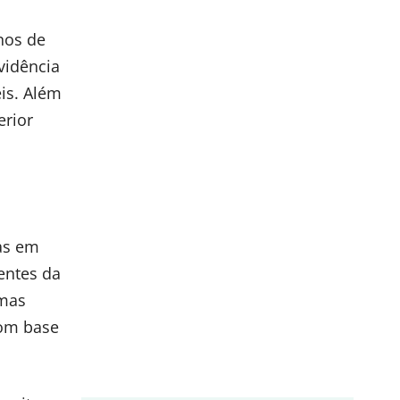
nos de
vidência
is. Além
erior
tas em
entes da
rmas
com base