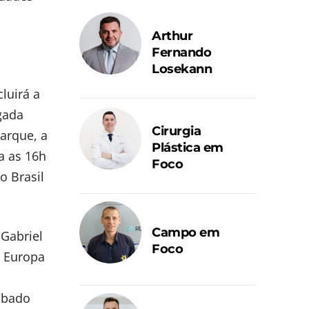
Arthur
Fernando
Losekann
luirá a
gada
Cirurgia
arque, a
Plástica em
a as 16h
Foco
o Brasil
Campo em
Gabriel
Foco
a Europa
o
ábado