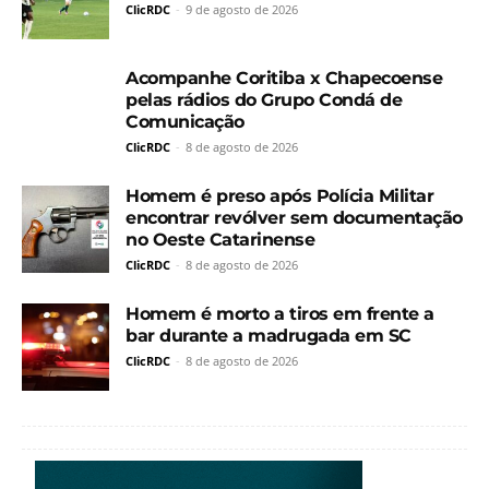
ClicRDC
-
9 de agosto de 2026
Acompanhe Coritiba x Chapecoense
pelas rádios do Grupo Condá de
Comunicação
ClicRDC
-
8 de agosto de 2026
Homem é preso após Polícia Militar
encontrar revólver sem documentação
no Oeste Catarinense
ClicRDC
-
8 de agosto de 2026
Homem é morto a tiros em frente a
bar durante a madrugada em SC
ClicRDC
-
8 de agosto de 2026