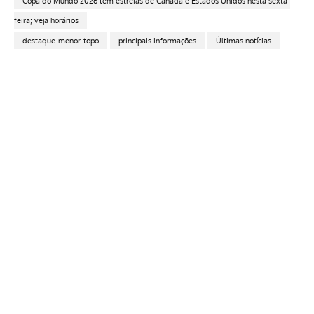
Copa do Mundo 2026 tem estreias de Canadá e Estados Unidos nesta sexta-
feira; veja horários
destaque-menor-topo
principais informações
Últimas notícias