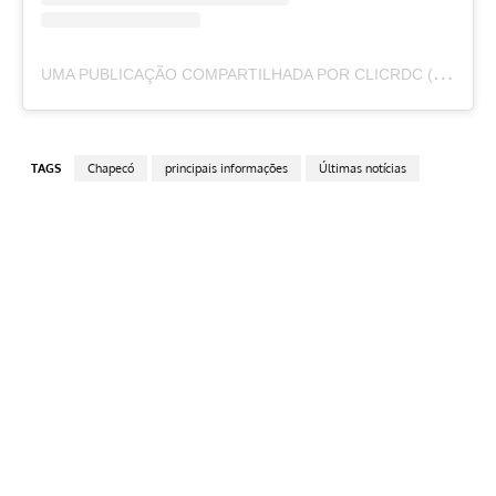
U
MA PUBLICAÇÃO COMPARTILHADA POR CLICRDC (@CLICRDC)
TAGS
Chapecó
principais informações
Últimas notícias