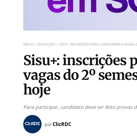
INÍCIO
EDUCAÇÃO
SISU+: INSCRIÇÕES PARA CONCORRER A VAGAS 
Sisu+: inscrições 
vagas do 2º seme
hoje
Para participar, candidato deve ter feito provas
ClicRDC
por