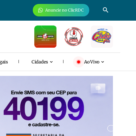
Anuncie no ClicRDC
gais
Cidades
Ao Vivo