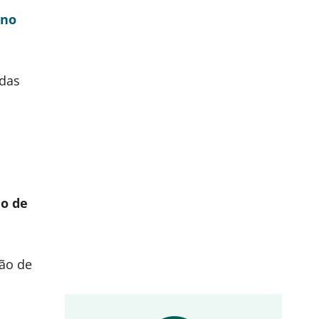
ino
 das
do de
ção de