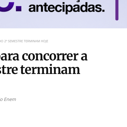
DO 2º SEMESTRE TERMINAM HOJE
para concorrer a
stre terminam
 do Enem