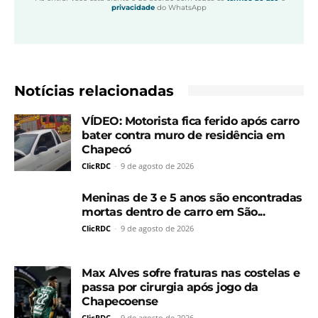
privacidade
do WhatsApp
Notícias relacionadas
VÍDEO: Motorista fica ferido após carro
bater contra muro de residência em
Chapecó
ClicRDC
-
9 de agosto de 2026
Meninas de 3 e 5 anos são encontradas
mortas dentro de carro em São...
ClicRDC
-
9 de agosto de 2026
Max Alves sofre fraturas nas costelas e
passa por cirurgia após jogo da
Chapecoense
ClicRDC
-
9 de agosto de 2026