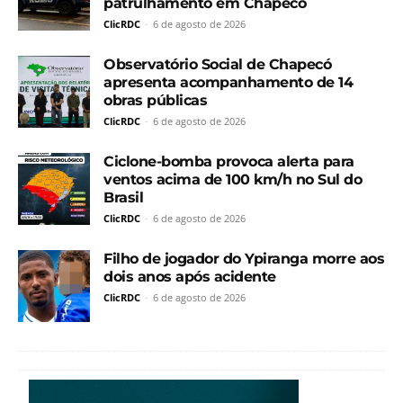
patrulhamento em Chapecó
ClicRDC
-
6 de agosto de 2026
Observatório Social de Chapecó
apresenta acompanhamento de 14
obras públicas
ClicRDC
-
6 de agosto de 2026
Ciclone-bomba provoca alerta para
ventos acima de 100 km/h no Sul do
Brasil
ClicRDC
-
6 de agosto de 2026
Filho de jogador do Ypiranga morre aos
dois anos após acidente
ClicRDC
-
6 de agosto de 2026