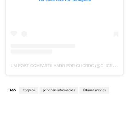
U
M POST COMPARTILHADO POR CLICRDC (@CLICRDC)
TAGS
Chapecó
principais informações
Últimas notícias