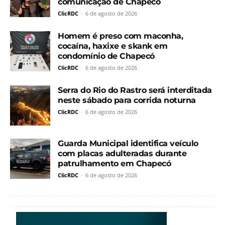
comunicação de Chapecó
ClicRDC
-
6 de agosto de 2026
Homem é preso com maconha,
cocaína, haxixe e skank em
condomínio de Chapecó
ClicRDC
-
6 de agosto de 2026
Serra do Rio do Rastro será interditada
neste sábado para corrida noturna
ClicRDC
-
6 de agosto de 2026
Guarda Municipal identifica veículo
com placas adulteradas durante
patrulhamento em Chapecó
ClicRDC
-
6 de agosto de 2026