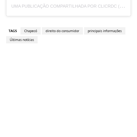
U
MA PUBLICAÇÃO COMPARTILHADA POR CLICRDC (@CLICRDC)
TAGS
Chapecó
direito do consumidor
principais informações
Últimas notícias