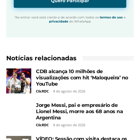
Quero Participar
*Ao entrar você está ciente e de acordo com todos os
termos de uso
e
privacidade
do WhatsApp
Notícias relacionadas
CDB alcança 10 milhões de
visualizações com hit ‘Maloqueira’ no
YouTube
ClicRDC
-
8 de agosto de 2026
Jorge Messi, pai e empresário de
Lionel Messi, morre aos 68 anos na
Argentina
ClicRDC
-
8 de agosto de 2026
VÍDEO: Sessão com visita destaca os