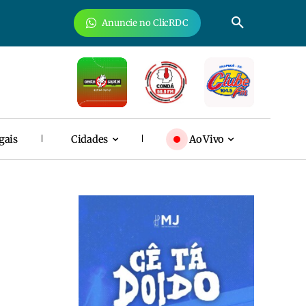
Anuncie no ClicRDC
gais
Cidades
Ao Vivo