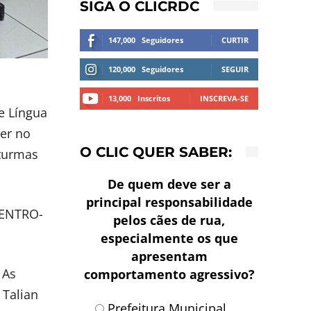
SIGA O CLICRDC
147,000
Seguidores
CURTIR
120,000
Seguidores
SEGUIR
13,000
Inscritos
INSCREVA-SE
de Língua
ver no
O CLIC QUER SABER:
 turmas
De quem deve ser a
principal responsabilidade
ICENTRO-
pelos cães de rua,
especialmente os que
apresentam
 As
comportamento agressivo?
 Talian
Prefeitura Municipal