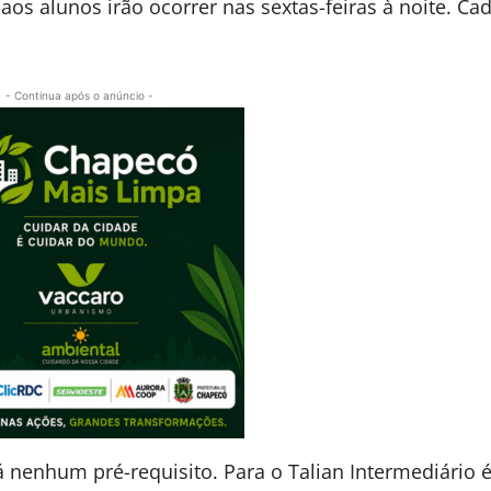
os alunos irão ocorrer nas sextas-feiras à noite. Ca
- Continua após o anúncio -
á nenhum pré-requisito. Para o Talian Intermediário 