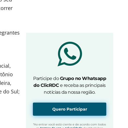
correr
egrantes
cial,
ntônio
Participe do
Grupo no Whatsapp
eira,
do ClicRDC
e receba as principais
 do Sul;
notícias da nossa região.
Quero Participar
*Ao entrar você está ciente e de acordo com todos