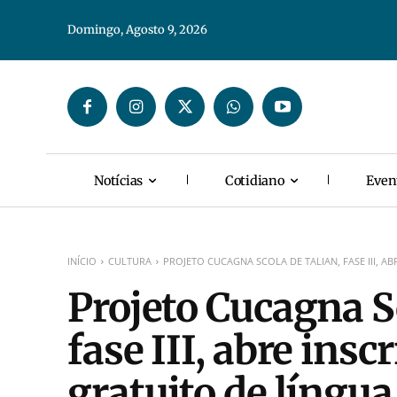
Domingo, Agosto 9, 2026
Notícias
Cotidiano
Even
INÍCIO
CULTURA
PROJETO CUCAGNA SCOLA DE TALIAN, FASE III, AB
Projeto Cucagna S
fase III, abre insc
gratuito de língua