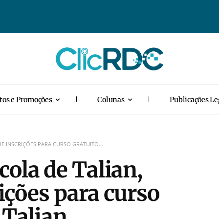
tos e Promoções
Colunas
Publicações Le
RE INSCRIÇÕES PARA CURSO GRATUITO...
cola de Talian,
rições para curso
 Talian