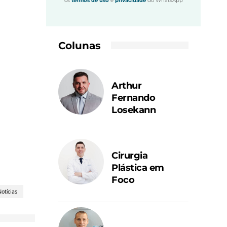
os
termos de uso
e
privacidade
do WhatsApp
Colunas
Arthur
Fernando
Losekann
Cirurgia
Plástica em
Foco
otícias