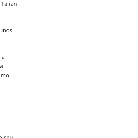
 Talian
lunos
 a
da
como
o seu