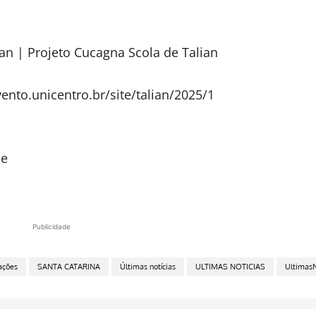
an | Projeto Cucagna Scola de Talian
ento.unicentro.br/site/talian/2025/1
le
Publicidade
ações
SANTA CATARINA
Últimas notícias
ULTIMAS NOTICIAS
UltimasN