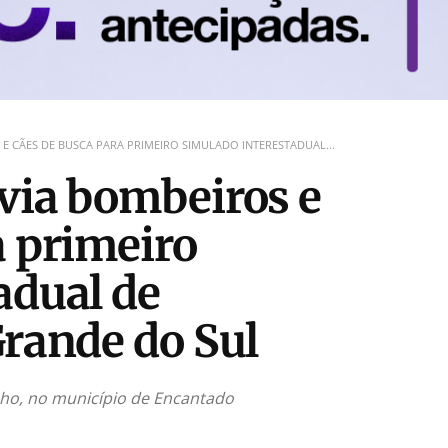
E CÃES DE BUSCA PARA PRIMEIRO SIMULADO INTERESTADUAL...
via bombeiros e
a primeiro
adual de
Grande do Sul
unho, no município de Encantado