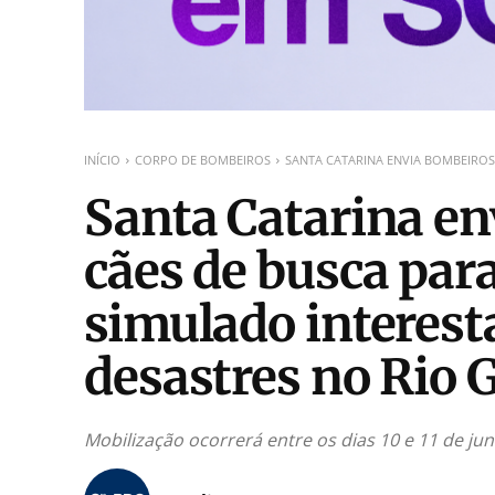
INÍCIO
CORPO DE BOMBEIROS
SANTA CATARINA ENVIA BOMBEIROS 
Santa Catarina en
cães de busca par
simulado interest
desastres no Rio 
Mobilização ocorrerá entre os dias 10 e 11 de j