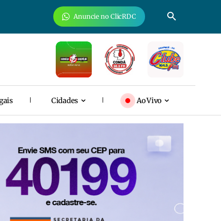
Anuncie no ClicRDC
gais
Cidades
Ao Vivo