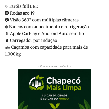
✨ Faróis full LED
🛞 Rodas aro 19
📷 Visão 360° com múltiplas câmeras
❄️ Bancos com aquecimento e refrigeração
📱 Apple CarPlay e Android Auto sem fio
🔋 Carregador por indução
🛻 Caçamba com capacidade para mais de
1.000kg
- Continua após o anúncio -