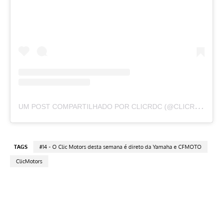
U
M POST COMPARTILHADO POR CLICRDC (@CLICRDC)
TAGS
#14 - O Clic Motors desta semana é direto da Yamaha e CFMOTO
ClicMotors