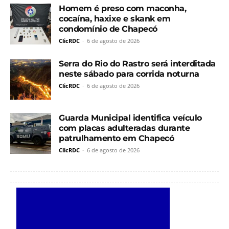
Homem é preso com maconha,
cocaína, haxixe e skank em
condomínio de Chapecó
ClicRDC
-
6 de agosto de 2026
Serra do Rio do Rastro será interditada
neste sábado para corrida noturna
ClicRDC
-
6 de agosto de 2026
Guarda Municipal identifica veículo
com placas adulteradas durante
patrulhamento em Chapecó
ClicRDC
-
6 de agosto de 2026