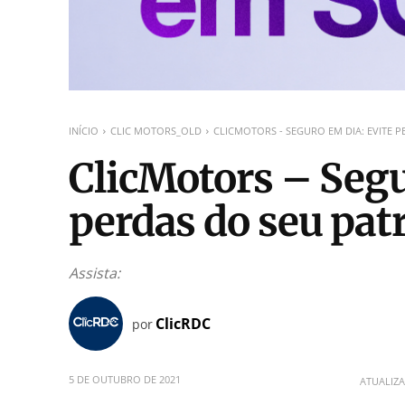
INÍCIO
CLIC MOTORS_OLD
CLICMOTORS - SEGURO EM DIA: EVITE 
ClicMotors – Segu
perdas do seu pat
Assista:
ClicRDC
por
5 DE OUTUBRO DE 2021
ATUALIZ