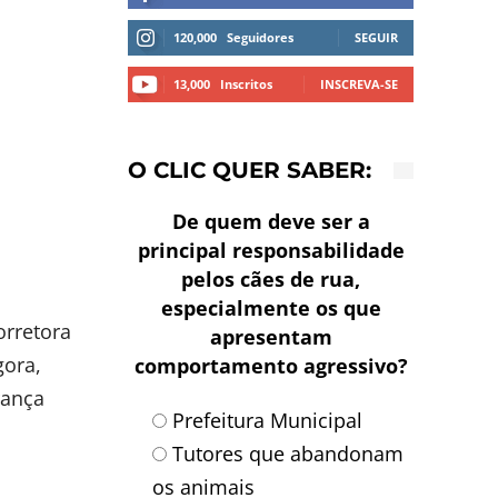
120,000
Seguidores
SEGUIR
13,000
Inscritos
INSCREVA-SE
O CLIC QUER SABER:
De quem deve ser a
principal responsabilidade
pelos cães de rua,
especialmente os que
orretora
apresentam
gora,
comportamento agressivo?
rança
Prefeitura Municipal
Tutores que abandonam
os animais