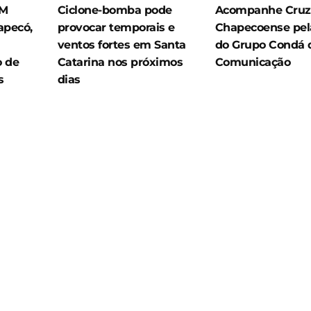
BM
Ciclone-bomba pode
Acompanhe Cruze
apecó,
provocar temporais e
Chapecoense pela
ventos fortes em Santa
do Grupo Condá 
o de
Catarina nos próximos
Comunicação
s
dias