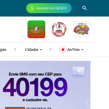
Anuncie no ClicRDC
gais
Cidades
Ao Vivo