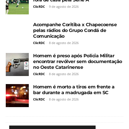
ClicRDC
-
9 de agosto de 2026
Acompanhe Coritiba x Chapecoense
pelas rádios do Grupo Condá de
Comunicação
ClicRDC
-
8 de agosto de 2026
Homem é preso após Polícia Militar
encontrar revólver sem documentação
no Oeste Catarinense
ClicRDC
-
8 de agosto de 2026
Homem é morto a tiros em frente a
bar durante a madrugada em SC
ClicRDC
-
8 de agosto de 2026