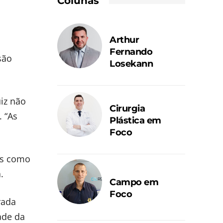
Colunas
Arthur
Fernando
são
Losekann
uiz não
Cirurgia
 “As
Plástica em
Foco
as como
.
Campo em
Foco
rada
ade da