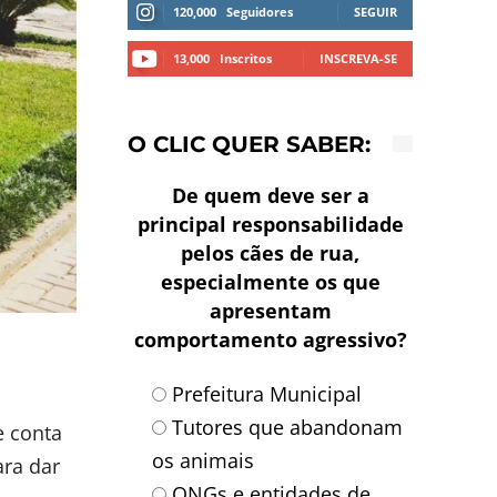
120,000
Seguidores
SEGUIR
13,000
Inscritos
INSCREVA-SE
O CLIC QUER SABER:
De quem deve ser a
principal responsabilidade
pelos cães de rua,
especialmente os que
apresentam
comportamento agressivo?
Prefeitura Municipal
,
Tutores que abandonam
e conta
os animais
ara dar
ONGs e entidades de