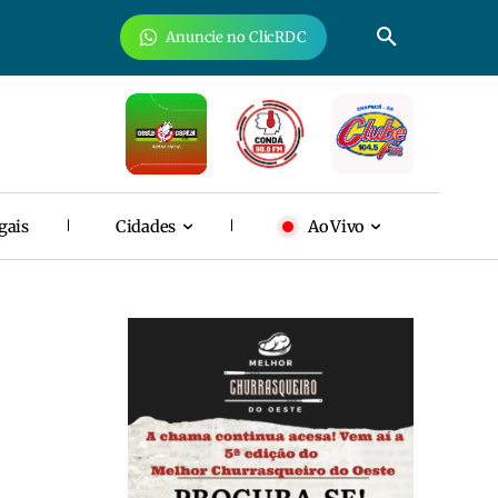
Anuncie no ClicRDC
gais
Cidades
Ao Vivo