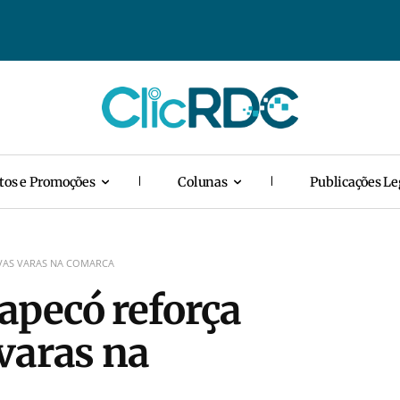
tos e Promoções
Colunas
Publicações Le
VAS VARAS NA COMARCA
apecó reforça
varas na