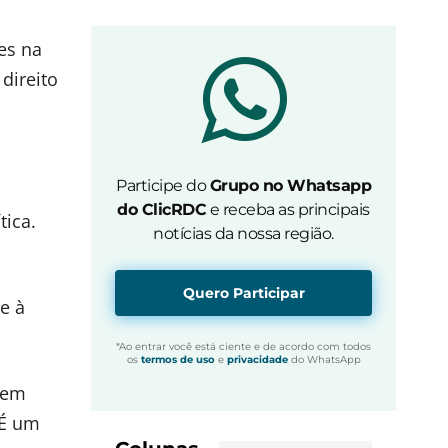
es na
direito
Participe do
Grupo no Whatsapp
do ClicRDC
e receba as principais
tica.
notícias da nossa região.
Quero Participar
e à
*Ao entrar você está ciente e de acordo com todos
os
termos de uso
e
privacidade
do WhatsApp
 em
“É um