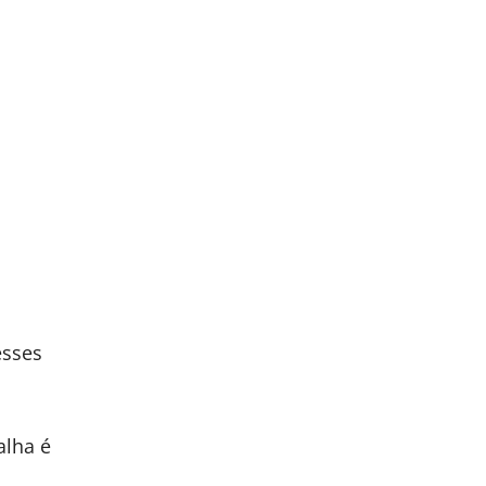
esses
alha é