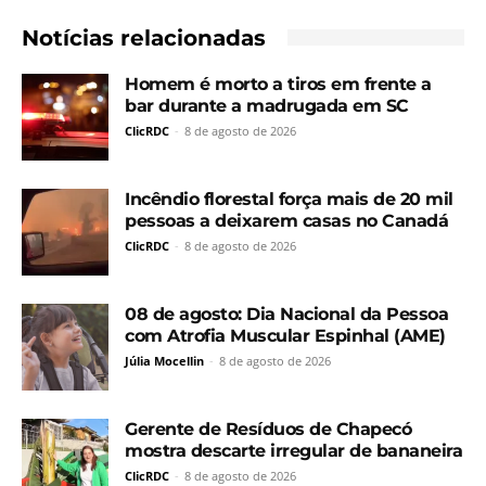
Notícias relacionadas
Homem é morto a tiros em frente a
bar durante a madrugada em SC
ClicRDC
-
8 de agosto de 2026
Incêndio florestal força mais de 20 mil
pessoas a deixarem casas no Canadá
ClicRDC
-
8 de agosto de 2026
08 de agosto: Dia Nacional da Pessoa
com Atrofia Muscular Espinhal (AME)
Júlia Mocellin
-
8 de agosto de 2026
Gerente de Resíduos de Chapecó
mostra descarte irregular de bananeira
ClicRDC
-
8 de agosto de 2026