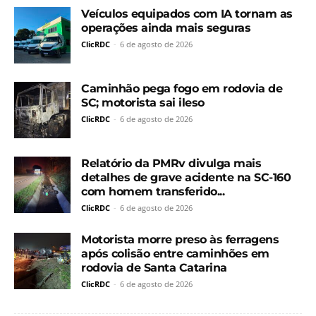
Veículos equipados com IA tornam as
operações ainda mais seguras
ClicRDC
-
6 de agosto de 2026
Caminhão pega fogo em rodovia de
SC; motorista sai ileso
ClicRDC
-
6 de agosto de 2026
Relatório da PMRv divulga mais
detalhes de grave acidente na SC-160
com homem transferido...
ClicRDC
-
6 de agosto de 2026
Motorista morre preso às ferragens
após colisão entre caminhões em
rodovia de Santa Catarina
ClicRDC
-
6 de agosto de 2026