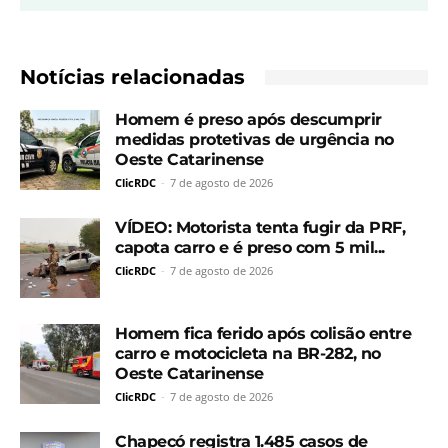
Notícias relacionadas
Homem é preso após descumprir
medidas protetivas de urgência no
Oeste Catarinense
ClicRDC
-
7 de agosto de 2026
VÍDEO: Motorista tenta fugir da PRF,
capota carro e é preso com 5 mil...
ClicRDC
-
7 de agosto de 2026
Homem fica ferido após colisão entre
carro e motocicleta na BR-282, no
Oeste Catarinense
ClicRDC
-
7 de agosto de 2026
Chapecó registra 1.485 casos de