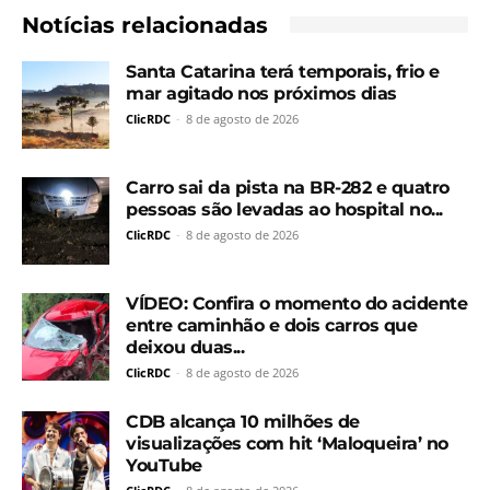
Notícias relacionadas
Santa Catarina terá temporais, frio e
mar agitado nos próximos dias
ClicRDC
-
8 de agosto de 2026
Carro sai da pista na BR-282 e quatro
pessoas são levadas ao hospital no...
ClicRDC
-
8 de agosto de 2026
VÍDEO: Confira o momento do acidente
entre caminhão e dois carros que
deixou duas...
ClicRDC
-
8 de agosto de 2026
CDB alcança 10 milhões de
visualizações com hit ‘Maloqueira’ no
YouTube