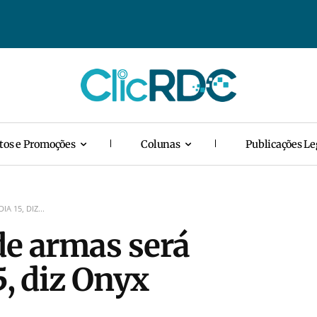
tos e Promoções
Colunas
Publicações Le
 15, DIZ...
de armas será
5, diz Onyx