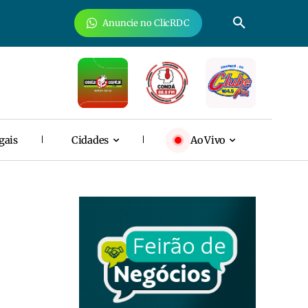
Anuncie no ClicRDC
gais
Cidades
Ao Vivo