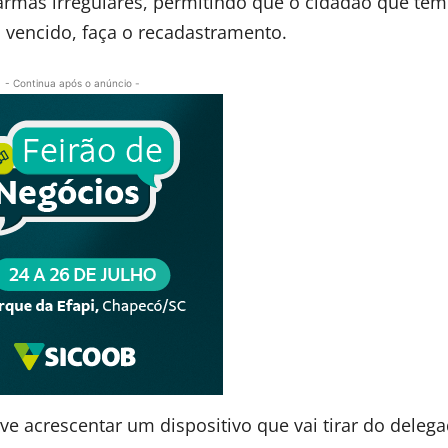
e armas irregulares, permitindo que o cidadão que te
vencido, faça o recadastramento.
- Continua após o anúncio -
 acrescentar um dispositivo que vai tirar do deleg