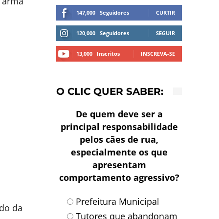
m arma
147,000
Seguidores
CURTIR
120,000
Seguidores
SEGUIR
13,000
Inscritos
INSCREVA-SE
O CLIC QUER SABER:
De quem deve ser a
principal responsabilidade
pelos cães de rua,
especialmente os que
apresentam
comportamento agressivo?
Prefeitura Municipal
ado da
Tutores que abandonam