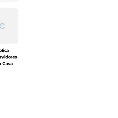
blica
rvidores
a Casa