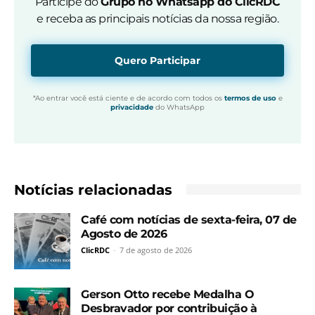
Participe do
Grupo no Whatsapp do ClicRDC
e receba as principais notícias da nossa região.
Quero Participar
*Ao entrar você está ciente e de acordo com todos os
termos de uso
e
privacidade
do WhatsApp
Notícias relacionadas
Café com notícias de sexta-feira, 07 de
Agosto de 2026
ClicRDC
-
7 de agosto de 2026
Gerson Otto recebe Medalha O
Desbravador por contribuição à