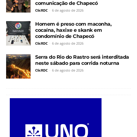
comunicação de Chapecó
ClicRDC
-
6 de agosto de 2026
Homem é preso com maconha,
cocaína, haxixe e skank em
condomínio de Chapecó
ClicRDC
-
6 de agosto de 2026
Serra do Rio do Rastro será interditada
neste sábado para corrida noturna
ClicRDC
-
6 de agosto de 2026