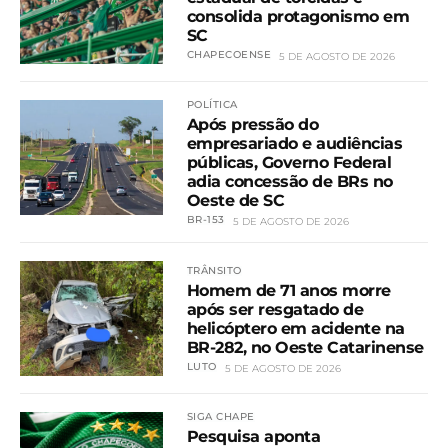
consolida protagonismo em
SC
CHAPECOENSE
5 DE AGOSTO DE 2026
POLÍTICA
Após pressão do
empresariado e audiências
públicas, Governo Federal
adia concessão de BRs no
Oeste de SC
BR-153
5 DE AGOSTO DE 2026
TRÂNSITO
Homem de 71 anos morre
após ser resgatado de
helicóptero em acidente na
BR-282, no Oeste Catarinense
LUTO
5 DE AGOSTO DE 2026
SIGA CHAPE
Pesquisa aponta