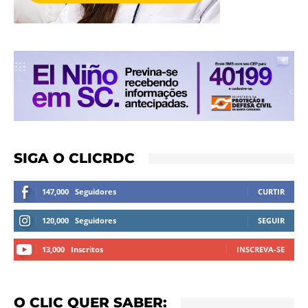
SIGA O CLICRDC
147,000
Seguidores
CURTIR
120,000
Seguidores
SEGUIR
13,000
Inscritos
INSCREVA-SE
O CLIC QUER SABER: