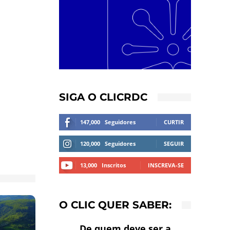
SIGA O CLICRDC
147,000
Seguidores
CURTIR
120,000
Seguidores
SEGUIR
13,000
Inscritos
INSCREVA-SE
O CLIC QUER SABER:
De quem deve ser a