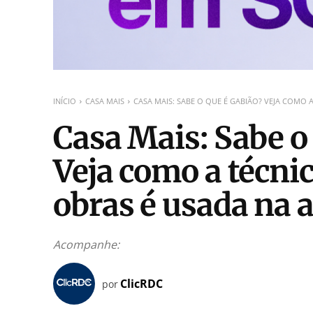
INÍCIO
CASA MAIS
CASA MAIS: SABE O QUE É GABIÃO? VEJA COMO A 
Casa Mais: Sabe o
Veja como a técni
obras é usada na 
Acompanhe:
ClicRDC
por