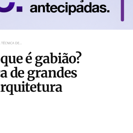
TÉCNICA DE...
 que é gabião?
ca de grandes
arquitetura