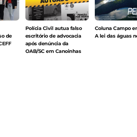
Polícia Civil autua falso
Coluna Campo em
so de
escritório de advocacia
A lei das águas n
UCEFF
após denúncia da
OAB/SC em Canoinhas