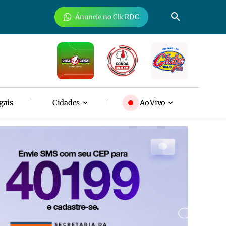
Anuncie no ClicRDC
gais
Cidades
Ao Vivo